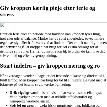
Giv kroppen kærlig pleje efter ferie og
stress
Efter en ferie eller en periode med travlhed kan kroppen føles tung,
træt eller ude af balance. Måske har du spist anderledes, sovet mindre
regelmæssigt eller haft svært ved at finde ro. Det er helt naturligt – men
det betyder også, at kroppen har brug for lidt ekstra omsorg for at
genfinde sin rytme. Her får du inspiration til, hvordan du kan give dig
selv en blid og effektiv genopladning.
Start indefra – giv kroppen næring og ro
Når hverdagen vender tilbage, er det fristende at kaste sig direkte ud i
fuldt tempo. Men kroppen har brug for tid til at justere. Begynd med at
fokusere på det basale: søvn, væske og næring.
Drik rigeligt vand
– især hvis du har været i solen eller rejst.
Vand hjælper kroppen med at udskille affaldsstoffer og
genoprette væskebalancen.
Spis let og grønt
– vælg friske grøntsager, bær, fuldkorn og