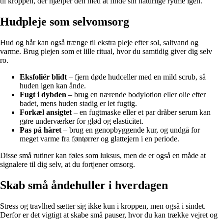
til kroppen, der hjælper den med at finde sin naturlige rytme igen.
Hudpleje som selvomsorg
Hud og hår kan også trænge til ekstra pleje efter sol, saltvand og
varme. Brug plejen som et lille ritual, hvor du samtidig giver dig selv
ro.
Eksfoliér blidt
– fjern døde hudceller med en mild scrub, så
huden igen kan ånde.
Fugt i dybden
– brug en nærende bodylotion eller olie efter
badet, mens huden stadig er let fugtig.
Forkæl ansigtet
– en fugtmaske eller et par dråber serum kan
gøre underværker for glød og elasticitet.
Pas på håret
– brug en genopbyggende kur, og undgå for
meget varme fra føntørrer og glattejern i en periode.
Disse små rutiner kan føles som luksus, men de er også en måde at
signalere til dig selv, at du fortjener omsorg.
Skab små åndehuller i hverdagen
Stress og travlhed sætter sig ikke kun i kroppen, men også i sindet.
Derfor er det vigtigt at skabe små pauser, hvor du kan trække vejret og