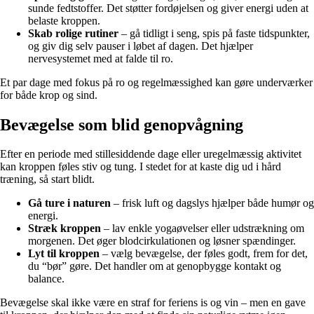
sunde fedtstoffer. Det støtter fordøjelsen og giver energi uden at
belaste kroppen.
Skab rolige rutiner
– gå tidligt i seng, spis på faste tidspunkter,
og giv dig selv pauser i løbet af dagen. Det hjælper
nervesystemet med at falde til ro.
Et par dage med fokus på ro og regelmæssighed kan gøre underværker
for både krop og sind.
Bevægelse som blid genopvågning
Efter en periode med stillesiddende dage eller uregelmæssig aktivitet
kan kroppen føles stiv og tung. I stedet for at kaste dig ud i hård
træning, så start blidt.
Gå ture i naturen
– frisk luft og dagslys hjælper både humør og
energi.
Stræk kroppen
– lav enkle yogaøvelser eller udstrækning om
morgenen. Det øger blodcirkulationen og løsner spændinger.
Lyt til kroppen
– vælg bevægelse, der føles godt, frem for det,
du “bør” gøre. Det handler om at genopbygge kontakt og
balance.
Bevægelse skal ikke være en straf for feriens is og vin – men en gave