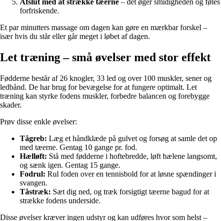
Afslut med at strække tæerne
– det øger smidigheden og føles
forfriskende.
Et par minutters massage om dagen kan gøre en mærkbar forskel –
især hvis du står eller går meget i løbet af dagen.
Let træning – små øvelser med stor effekt
Fødderne består af 26 knogler, 33 led og over 100 muskler, sener og
ledbånd. De har brug for bevægelse for at fungere optimalt. Let
træning kan styrke fodens muskler, forbedre balancen og forebygge
skader.
Prøv disse enkle øvelser:
Tågreb:
Læg et håndklæde på gulvet og forsøg at samle det op
med tæerne. Gentag 10 gange pr. fod.
Hælløft:
Stå med fødderne i hoftebredde, løft hælene langsomt,
og sænk igen. Gentag 15 gange.
Fodrul:
Rul foden over en tennisbold for at løsne spændinger i
svangen.
Tåstræk:
Sæt dig ned, og træk forsigtigt tæerne bagud for at
strække fodens underside.
Disse øvelser kræver ingen udstyr og kan udføres hvor som helst –