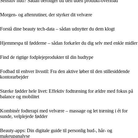
Sensitiv hud? Sådan beroliger du den uden produkt-overload
Morgen- og aftenrutiner, der styrker dit velvære
Forstå dine beauty tech-data – sådan udnytter du dem klogt
Hjemmespa til fødderne – sådan forkæler du dig selv med enkle midler
Find de rigtige fodplejeprodukter til din hudtype
Fodbad til enhver livsstil: Fra den aktive løber til den stillesiddende
kontorarbejder
Stærke fødder hele livet: Effektiv fodtræning for ældre med fokus på
balance og mobilitet
Kombinér fodterapi med velvære – massage og let træning i ét for
sunde, velplejede fødder
Beauty-apps: Din digitale guide til personlig hud-, hår- og
makeupanalyse