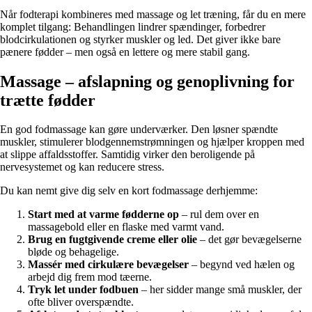
Når fodterapi kombineres med massage og let træning, får du en mere
komplet tilgang: Behandlingen lindrer spændinger, forbedrer
blodcirkulationen og styrker muskler og led. Det giver ikke bare
pænere fødder – men også en lettere og mere stabil gang.
Massage – afslapning og genoplivning for
trætte fødder
En god fodmassage kan gøre underværker. Den løsner spændte
muskler, stimulerer blodgennemstrømningen og hjælper kroppen med
at slippe affaldsstoffer. Samtidig virker den beroligende på
nervesystemet og kan reducere stress.
Du kan nemt give dig selv en kort fodmassage derhjemme:
Start med at varme fødderne op
– rul dem over en
massagebold eller en flaske med varmt vand.
Brug en fugtgivende creme eller olie
– det gør bevægelserne
bløde og behagelige.
Massér med cirkulære bevægelser
– begynd ved hælen og
arbejd dig frem mod tæerne.
Tryk let under fodbuen
– her sidder mange små muskler, der
ofte bliver overspændte.