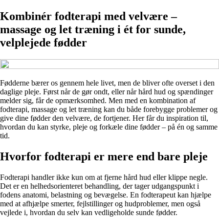
Kombinér fodterapi med velvære –
massage og let træning i ét for sunde,
velplejede fødder
Fødderne bærer os gennem hele livet, men de bliver ofte overset i den
daglige pleje. Først når de gør ondt, eller når hård hud og spændinger
melder sig, får de opmærksomhed. Men med en kombination af
fodterapi, massage og let træning kan du både forebygge problemer og
give dine fødder den velvære, de fortjener. Her får du inspiration til,
hvordan du kan styrke, pleje og forkæle dine fødder – på én og samme
tid.
Hvorfor fodterapi er mere end bare pleje
Fodterapi handler ikke kun om at fjerne hård hud eller klippe negle.
Det er en helhedsorienteret behandling, der tager udgangspunkt i
fodens anatomi, belastning og bevægelse. En fodterapeut kan hjælpe
med at afhjælpe smerter, fejlstillinger og hudproblemer, men også
vejlede i, hvordan du selv kan vedligeholde sunde fødder.