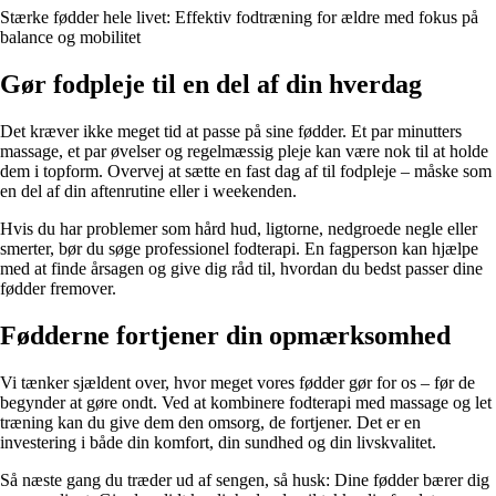
Stærke fødder hele livet: Effektiv fodtræning for ældre med fokus på
balance og mobilitet
Gør fodpleje til en del af din hverdag
Det kræver ikke meget tid at passe på sine fødder. Et par minutters
massage, et par øvelser og regelmæssig pleje kan være nok til at holde
dem i topform. Overvej at sætte en fast dag af til fodpleje – måske som
en del af din aftenrutine eller i weekenden.
Hvis du har problemer som hård hud, ligtorne, nedgroede negle eller
smerter, bør du søge professionel fodterapi. En fagperson kan hjælpe
med at finde årsagen og give dig råd til, hvordan du bedst passer dine
fødder fremover.
Fødderne fortjener din opmærksomhed
Vi tænker sjældent over, hvor meget vores fødder gør for os – før de
begynder at gøre ondt. Ved at kombinere fodterapi med massage og let
træning kan du give dem den omsorg, de fortjener. Det er en
investering i både din komfort, din sundhed og din livskvalitet.
Så næste gang du træder ud af sengen, så husk: Dine fødder bærer dig