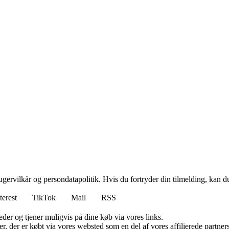
gervilkår og persondatapolitik. Hvis du fortryder din tilmelding, kan du
terest
TikTok
Mail
RSS
er og tjener muligvis på dine køb via vores links.
ter, der er købt via vores websted som en del af vores affilierede partn