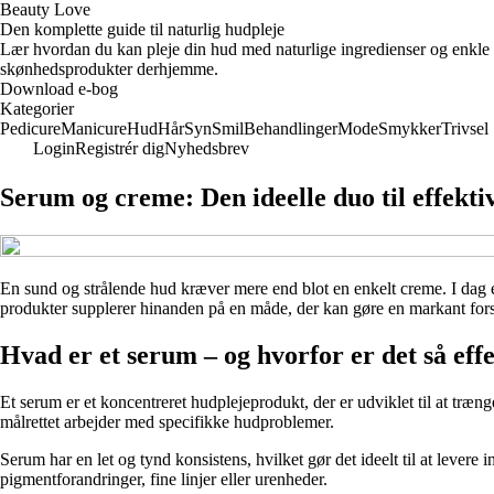
Beauty Love
Den komplette guide til naturlig hudpleje
Lær hvordan du kan pleje din hud med naturlige ingredienser og enkle 
skønhedsprodukter derhjemme.
Download e-bog
Kategorier
Pedicure
Manicure
Hud
Hår
Syn
Smil
Behandlinger
Mode
Smykker
Trivsel
Login
Registrér dig
Nyhedsbrev
Serum og creme: Den ideelle duo til effekti
En sund og strålende hud kræver mere end blot en enkelt creme. I dag er 
produkter supplerer hinanden på en måde, der kan gøre en markant fors
Hvad er et serum – og hvorfor er det så effe
Et serum er et koncentreret hudplejeprodukt, der er udviklet til at træ
målrettet arbejder med specifikke hudproblemer.
Serum har en let og tynd konsistens, hvilket gør det ideelt til at leve
pigmentforandringer, fine linjer eller urenheder.