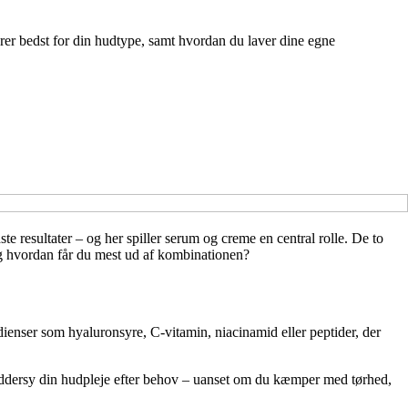
rer bedst for din hudtype, samt hvordan du laver dine egne
e resultater – og her spiller serum og creme en central rolle. De to
og hvordan får du mest ud af kombinationen?
edienser som hyaluronsyre, C-vitamin, niacinamid eller peptider, der
skræddersy din hudpleje efter behov – uanset om du kæmper med tørhed,