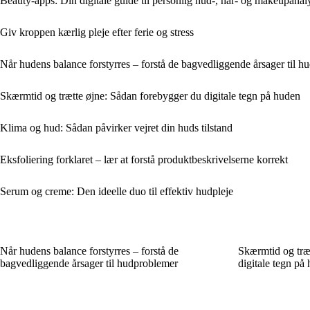
Beauty-apps: Din digitale guide til personlig hud-, hår- og makeupanal
Giv kroppen kærlig pleje efter ferie og stress
Når hudens balance forstyrres – forstå de bagvedliggende årsager til 
Skærmtid og trætte øjne: Sådan forebygger du digitale tegn på huden
Klima og hud: Sådan påvirker vejret din huds tilstand
Eksfoliering forklaret – lær at forstå produktbeskrivelserne korrekt
Serum og creme: Den ideelle duo til effektiv hudpleje
Når hudens balance forstyrres – forstå de
Skærmtid og træ
bagvedliggende årsager til hudproblemer
digitale tegn på