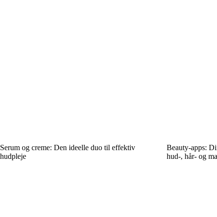
Serum og creme: Den ideelle duo til effektiv
Beauty-apps: Din
hudpleje
hud-, hår- og m