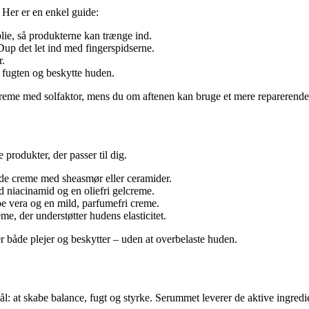
 Her er en enkel guide:
ie, så produkterne kan trænge ind.
 Dup det let ind med fingerspidserne.
r.
e fugten og beskytte huden.
reme med solfaktor, mens du om aftenen kan bruge et mere reparerend
produkter, der passer til dig.
de creme med sheasmør eller ceramider.
d niacinamid og en oliefri gelcreme.
e vera og en mild, parfumefri creme.
me, der understøtter hudens elasticitet.
 både plejer og beskytter – uden at overbelaste huden.
 at skabe balance, fugt og styrke. Serummet leverer de aktive ingredie