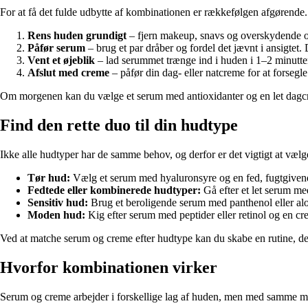
For at få det fulde udbytte af kombinationen er rækkefølgen afgørende.
Rens huden grundigt
– fjern makeup, snavs og overskydende ol
Påfør serum
– brug et par dråber og fordel det jævnt i ansigtet.
Vent et øjeblik
– lad serummet trænge ind i huden i 1–2 minutte
Afslut med creme
– påfør din dag- eller natcreme for at forsegl
Om morgenen kan du vælge et serum med antioxidanter og en let dagc
Find den rette duo til din hudtype
Ikke alle hudtyper har de samme behov, og derfor er det vigtigt at vælge 
Tør hud:
Vælg et serum med hyaluronsyre og en fed, fugtgiven
Fedtede eller kombinerede hudtyper:
Gå efter et let serum me
Sensitiv hud:
Brug et beroligende serum med panthenol eller alo
Moden hud:
Kig efter serum med peptider eller retinol og en cre
Ved at matche serum og creme efter hudtype kan du skabe en rutine, der
Hvorfor kombinationen virker
Serum og creme arbejder i forskellige lag af huden, men med samme mål: