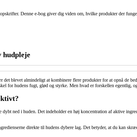
opskrifter. Denne e-bog giver dig viden om, hvilke produkter der funge
v hudpleje
det blevet almindeligt at kombinere flere produkter for at opnå de bedst
kel for hudens fugt, glød og styrke. Men hvad er forskellen egentlig, 
ktivt?
nge dybt ned i huden. Det indeholder en høj koncentration af aktive ingr
re ingredienserne direkte til hudens dybere lag. Det betyder, at du kan 