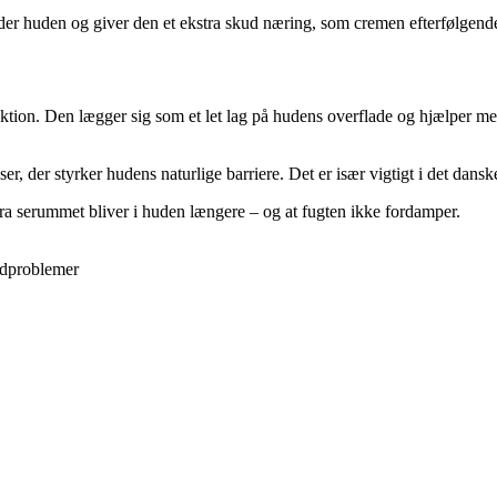
eder huden og giver den et ekstra skud næring, som cremen efterfølgend
tion. Den lægger sig som et let lag på hudens overflade og hjælper me
r, der styrker hudens naturlige barriere. Det er især vigtigt i det dansk
fra serummet bliver i huden længere – og at fugten ikke fordamper.
hudproblemer