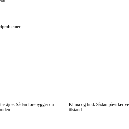
yse
hudproblemer
tte øjne: Sådan forebygger du
Klima og hud: Sådan påvirker vej
 huden
tilstand